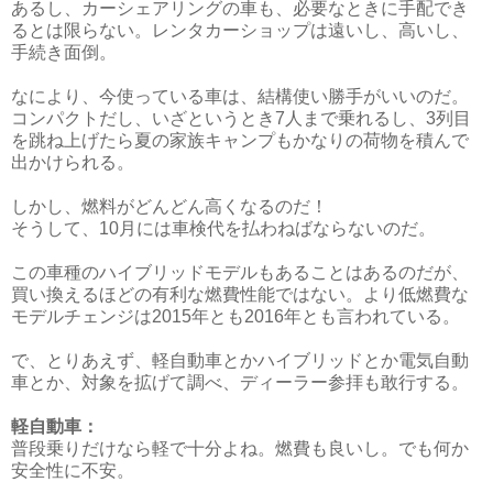
あるし、カーシェアリングの車も、必要なときに手配でき
るとは限らない。レンタカーショップは遠いし、高いし、
手続き面倒。
なにより、今使っている車は、結構使い勝手がいいのだ。
コンパクトだし、いざというとき7人まで乗れるし、3列目
を跳ね上げたら夏の家族キャンプもかなりの荷物を積んで
出かけられる。
しかし、燃料がどんどん高くなるのだ！
そうして、10月には車検代を払わねばならないのだ。
この車種のハイブリッドモデルもあることはあるのだが、
買い換えるほどの有利な燃費性能ではない。より低燃費な
モデルチェンジは2015年とも2016年とも言われている。
で、とりあえず、軽自動車とかハイブリッドとか電気自動
車とか、対象を拡げて調べ、ディーラー参拝も敢行する。
軽自動車：
普段乗りだけなら軽で十分よね。燃費も良いし。でも何か
安全性に不安。