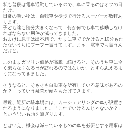
私も普段は電車通勤しているので、車に乗るのはオフの日
だけ。
日常の買い物は、自転車や徒歩で行けるスーパーが数軒あ
ります。
子ども達も随分大きくなって、何が何でも車で移動しなけ
ればならない用件が減ってきました。
おまけに息子は出不精で、たまに車ででかけると10分もた
たないうちにブーブー言うてます。まぁ、電車でも言うん
だけど。
このままガソリン価格が高騰し続けると、そのうち車に全
く乗らなくなる日が訪れるのではないか、とすら思えるよ
うになってきました。
そうなると、そもそも自動車を所有している意味があるの
か？ っていう疑問が頭をもたげてきます。
最近、近所の駐車場には、カーシェアリングの車が設置さ
れるようになりました。「これでいけるんじゃないか？」
という思いも頭を過ぎります。
とはいえ、機会は減っているものの車を必要とする用事は