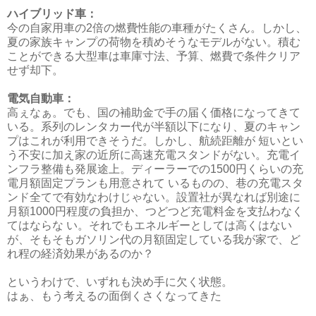
ハイブリッド車：
今の自家用車の2倍の燃費性能の車種がたくさん。しかし、
夏の家族キャンプの荷物を積めそうなモデルがない。積む
ことができる大型車は車庫寸法、予算、燃費で条件クリア
せず却下。
電気自動車：
高ぇなぁ。でも、国の補助金で手の届く価格になってきて
いる。系列のレンタカー代が半額以下になり、夏のキャン
プはこれが利用できそうだ。しかし、航続距離が 短いとい
う不安に加え家の近所に高速充電スタンドがない。充電イ
ンフラ整備も発展途上。ディーラーでの1500円くらいの充
電月額固定プランも用意されて いるものの、巷の充電スタ
ンド全てで有効なわけじゃない。設置社が異なれば別途に
月額1000円程度の負担か、つどつど充電料金を支払わなく
てはならな い。それでもエネルギーとしては高くはない
が、そもそもガソリン代の月額固定している我が家で、ど
れ程の経済効果があるのか？
というわけで、いずれも決め手に欠く状態。
はぁ、もう考えるの面倒くさくなってきた