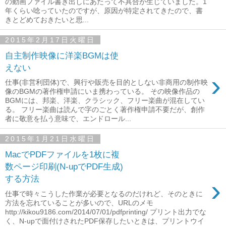
の動画ファイル書き出しにあたって不具合が生じていました。1
年くらい唸っていたのですが、原因が特定されてきたので、書
きとどめておきたいと思...
2015年2月17日火曜日
自主制作映像に洋楽BGMは使
えない
›
仕事(非営利団体)で、興行や販売を目的としない非商用の制作映
像のBGMの著作権申請にいま携わっている。 その映像作品の
BGMには、邦楽、洋楽、クラシック、フリー楽曲が混在してい
る。 フリー楽曲は読んで字のごとく著作権申請不要だが、創作
者に敬意を払う意味で、エンドロール...
2015年1月21日水曜日
MacでPDFファイルを1枚に複
数ページ印刷(N-upでPDF生成)
する方法
›
仕事で時々こうした作業が必要となるのだけれど、そのときに
方法を忘れていることが多いので、URLのメモ
http://kikou9186.com/2014/07/01/pdfprinting/ プリント出力でな
く、N-upで面付けされたPDF保存したいときは、プリントウイ