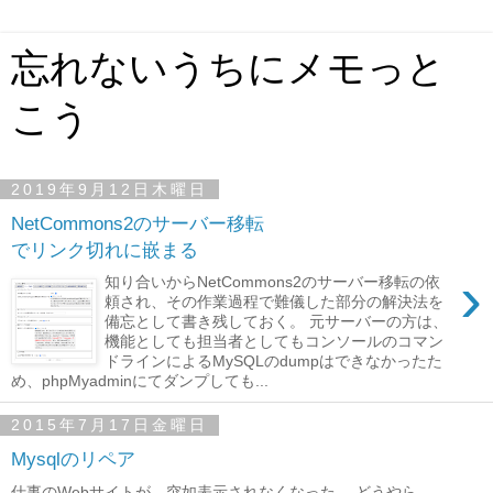
忘れないうちにメモっと
こう
2019年9月12日木曜日
NetCommons2のサーバー移転
でリンク切れに嵌まる
›
知り合いからNetCommons2のサーバー移転の依
頼され、その作業過程で難儀した部分の解決法を
備忘として書き残しておく。 元サーバーの方は、
機能としても担当者としてもコンソールのコマン
ドラインによるMySQLのdumpはできなかったた
め、phpMyadminにてダンプしても...
2015年7月17日金曜日
Mysqlのリペア
仕事のWebサイトが、突如表示されなくなった。 どうやら、