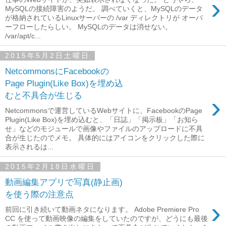
›
MySQLの接続障害のようだ。 調べていくと、MySQLのデータ
が格納されているLinuxサーバーの /var ディレクトリが オーバ
ーフローしたらしい。 MySQLのデータは消せない。
/var/apt/c...
2015年5月2日土曜日
NetcommonsにFacebookの
Page Plugin(Like Box)を埋め込
むと不具合が生じる
›
Netcommonsで運営しているWebサイトに、FacebookのPage
Plugin(Like Box)を埋め込むと、「日誌」「掲示板」「お知ら
せ」などのモジュールで画像やファイルのアップロードに不具
合が生じたのでメモ。 具体的にはアイコンをクリックした際に
表示されるは...
2015年2月18日水曜日
動画編集アプリで写真(静止画)
を使う際の注意点
›
前回に引き続いて動画ネタになります。 Adobe Premiere Pro
CC を使って動画映像の編集をしていたのですが、どうにも最後