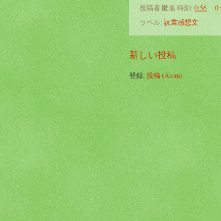
投稿者
匿名
時刻:
0:56
0
ラベル:
読書感想文
新しい投稿
登録:
投稿 (Atom)