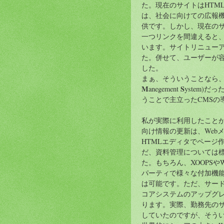
た。現在のサイトはHTM
は、社会に向けての広報
供です。しかし、現在のサ
一つリンクを間違えると
います。サイトリニュー
た。併せて、ユーザーが
した。
まぁ、そういうことなら、
M
S
anegement
ystem)
うことで主立ったCMSの
私が実際に利用したことがある
向け情報の更新は、Web
HTMLエディタでページ
だ、資料管理については
た。もちろん、XOOPSやW
パーティで様々な付加機
は可能です。ただ、サー
コアシステムのアップグ
ります。実際、勤務先のサ
していたのですが、そう