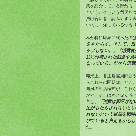
葉を紹介している部分も
というかそういう留保を
掛け合いを、読みやすく
いのに「知っているつも
私が特に印象に残ったの
をもたらす。そして、浪
ップしない。」「消費者
店に付与された観念や意
なっている。だから消費
職業上、非正規雇用問題
らこれらの問題は、どこ
自身の生活様式が、これ
かと、そこはかとなく感
「消費は限界がな
言し、
足がもたらされないとい
れないという退屈を戦略
びていると言えるかもし
た。