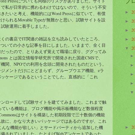
ブ
rd Pressについても同様のリスクがありました。サイト
まで私が日常的に携わるわけではないので、そういう不安
2
►
たいと考え、機能的にはWord Pressに似ていて、有償
られるMovable Typeが無難かと思い、試験サイトを設
2
►
と試験運用に着手しました。
2
►
くの書店でIT関連の雑誌を立ち読みしていたところ、
2
►
CMSについての小さな記事を目にしました。いままで、全く目
2
▼
前だったので、とりあえず覚えて職場に戻り、ググってみ
mmons とは国立情報学研究所で開発された国産CMSで、
機関、NPOでの利用を念頭に開発されたものだという。
ージメントだけにとどまらず、グループウエア機能、eラ
パッケージであるということでした。直感的に「これ
ウンロードして試験サイトを建ててみました。これまで触
っている機能は、ブログ機能や掲示板機能など数個程度
Commonsはサイトを構築した初期段階で三十数個の機能
れ故に、かなり大きいパッケージではあるのですが、これ
こんな機能が欲しい」とサードパーティから追加した機
2
►
備されていました。たとえばWebアンケートであった