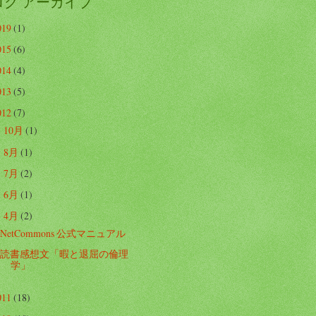
ログ アーカイブ
019
(1)
015
(6)
014
(4)
013
(5)
012
(7)
10月
(1)
►
8月
(1)
►
7月
(2)
►
6月
(1)
►
4月
(2)
▼
NetCommons 公式マニュアル
読書感想文「暇と退屈の倫理
学」
011
(18)