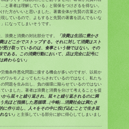
「…と著者は理解している」と留保をつけざるを得ない。
つけた方がいいと思いました。著書全体が先賢の言葉との
表現しているので、よもすると先賢の著書を読んでもいな
り」になってしまいそうです。
「浪費は生活に豊かさ
は、浪費と消費の対比部分です。
費はどこかでストップする。それに対して消費はスト
が受け取っているのは、食事という物ではない。その
味である。この消費行動において、店は完全に記号に
は終わらない」
や労働条件悪化問題に接する機会が多いのですが、以前か
かのワルモノよってもたらされているのではなく、私たち
らの問題を生み出し、負の循環に陥らせているのではない
じていました。著者は浪費と消費を分けて考えることを提
いから延々と繰り返され、延々と繰り返されるのに満
う先ほど指摘した悪循環…[中略]…消費社会は満たさ
的に作り出し、人々をその中に投げ込むことで生き延
れない」
と主張している部分に妙に得心してしまいまし