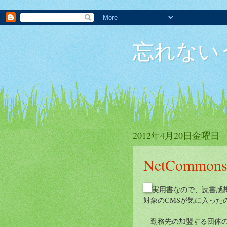
忘れない
2012年4月20日金曜日
NetComm
実用書なので、読書感
対象のCMSが気に入った
勤務先の加盟する団体の