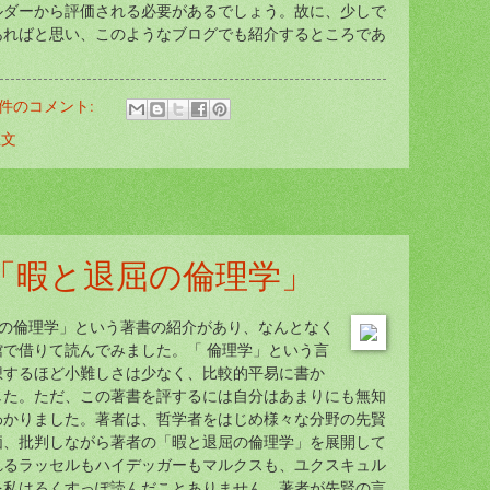
ルダーから評価される必要があるでしょう。故に、少しで
あればと思い、このようなブログでも紹介するところであ
 件のコメント:
想文
「暇と退屈の倫理学」
と退屈の倫理学」という著書の紹介があり、なんとなく
で借りて読んでみました。「 倫理学」という言
想するほど小難しさは少なく、比較的平易に書か
した。ただ、この著書を評するには自分はあまりにも無知
わかりました。著者は、哲学者をはじめ様々な分野の先賢
価、批判しながら著者の「暇と退屈の倫理学」を展開して
れるラッセルもハイデッガーもマルクスも、ユクスキュル
を私はろくすっぽ読んだことありません。著者が先賢の言