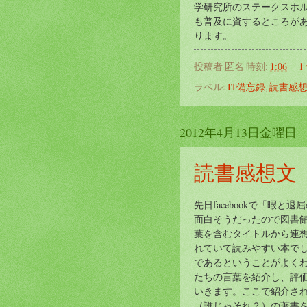
学研究所のステークスホ
も普及に資するところが
ります。
投稿者
匿名
時刻:
1:06
1
ラベル:
IT備忘録
,
読書感
2012年4月13日金曜日
読書感想文
先日facebookで「暇
面白そうだったので図書館
葉を含むタイトルから連
れていて読みやすい本で
であるということがよく
たちの言葉を紹介し、評
いきます。ここで紹介さ
（誰じゃそれ？）の著書