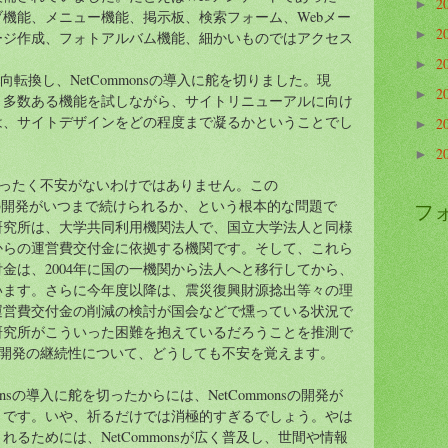
2
►
機能、メニュー機能、掲示板、検索フォーム、Webメー
2
ージ作成、フォトアルバム機能、細かいものではアクセス
►
2
►
から方向転換し、NetCommonsの導入に舵を切りました。現
2
►
、多数ある機能を試しながら、サイトリニューアルに向け
は、サイトデザインをどの程度まで凝るかということでし
2
►
2
►
も、まったく不安がないわけではありません。この
CMSの開発がいつまで続けられるか、という根本的な問題で
フ
研究所は、大学共同利用機関法人で、国立大学法人と同様
からの運営費交付金に依拠する機関です。そして、これら
金は、2004年に国の一機関から法人へと移行してから、
います。さらに今年度以降は、震災復興財源捻出等々の理
運営費交付金の削減の検討が国会などで燻っている状況で
研究所がこういった困難を抱えているだろうことを推測で
ons開発の継続性について、どうしても不安を覚えます。
onsの導入に舵を切ったからには、NetCommonsの開発が
りです。いや、祈るだけでは消極的すぎるでしょう。やは
るためには、NetCommonsが広く普及し、世間や情報