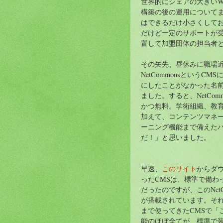
世界的にシェアの大きいWo
構築の後の運用について
はできるだけ小さくしておき
だけど一定のサポートが受け
置して加盟団体の担当者
その矢先、昼休みに職場近
NetCommonsという
にしたことがなかった名
ました。すると、NetCo
かつ無料。学術組織、教育
加えて、コンテンツマネ
ーニング機能まで備えた
だ！」と思いました。
早速、
このサイト
からダ
ったCMSは、標準で備わ
だったのですが、このNet
が搭載されています。そ
まで使ってきたCMSで「
能のほぼ全てが、標準で装