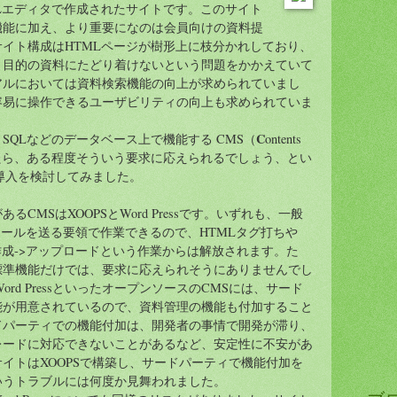
Lエディタで作成されたサイトです。このサイト
機能に加え、より重要になのは会員向けの資料提
イト構成はHTMLページが樹形上に枝分かれしており、
、目的の資料にたどり着けないという問題をかかえていて
アルにおいては資料検索機能の向上が求められていまし
容易に操作できるユーザビリティの向上も求められていま
C
SQLなどのデータベース上で機能する CMS（
ontents
だったら、ある程度そういう要求に応えられるでしょう、とい
導入を検討してみました。
CMSはXOOPSとWord Pressです。いずれも、一般
メールを送る要領で作業できるので、HTMLタグ打ちや
作成->アップロードという作業からは解放されます。た
標準機能だけでは、要求に応えられそうにありませんでし
ord PressといったオープンソースのCMSには、サード
能が用意されているので、資料管理の機能も付加すること
ドパーティでの機能付加は、開発者の事情で開発が滞り、
レードに対応できないことがあるなど、安定性に不安があ
イトはXOOPSで構築し、サードパーティで機能付加を
いうトラブルには何度か見舞われました。