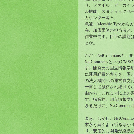
り、ファイル・アーカイブ
ル機能、スタティックペ
カウンター等々。
急遽、Movable Type
在、加盟団体の担当者と
作業中です。目下の課題
ょか。
ただ、NetCommons
NetCommonsという
す。開発元の国立情報学
に運用経費の多くを、国
の法人機関への運営費交付
一貫して減額され続けて
由から、これまで以上の
す。職業柄、国立情報学
きるだけに、NetComm
まぁ、しかし、NetComm
末永く続くよう祈るばか
り、安定的に開発が継続され