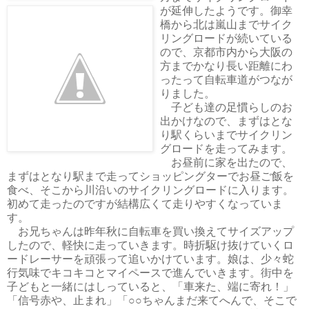
が延伸したようです。御幸
橋から北は嵐山までサイク
リングロードが続いている
ので、京都市内から大阪の
方までかなり長い距離にわ
ったって自転車道がつなが
りました。
子ども達の足慣らしのお
出かけなので、まずはとな
り駅くらいまでサイクリン
グロードを走ってみます。
お昼前に家を出たので、
まずはとなり駅まで走ってショッピングターでお昼ご飯を
食べ、そこから川沿いのサイクリングロードに入ります。
初めて走ったのですが結構広くて走りやすくなっていま
す。
お兄ちゃんは昨年秋に自転車を買い換えてサイズアップ
したので、軽快に走っていきます。時折駆け抜けていくロ
ードレーサーを頑張って追いかけています。娘は、少々蛇
行気味でキコキコとマイペースで進んでいきます。街中を
子どもと一緒にはしっていると、「車来た、端に寄れ！」
「信号赤や、止まれ」「○○ちゃんまだ来てへんで、そこで